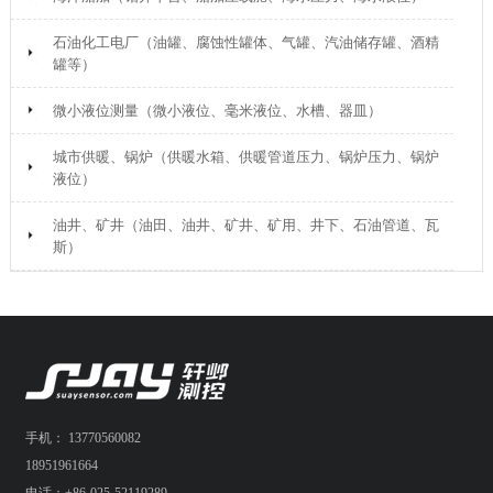
石油化工电厂（油罐、腐蚀性罐体、气罐、汽油储存罐、酒精
罐等）
微小液位测量（微小液位、毫米液位、水槽、器皿）
城市供暖、锅炉（供暖水箱、供暖管道压力、锅炉压力、锅炉
液位）
油井、矿井（油田、油井、矿井、矿用、井下、石油管道、瓦
斯）
手机： 13770560082
18951961664
电话：+86-025-52119289