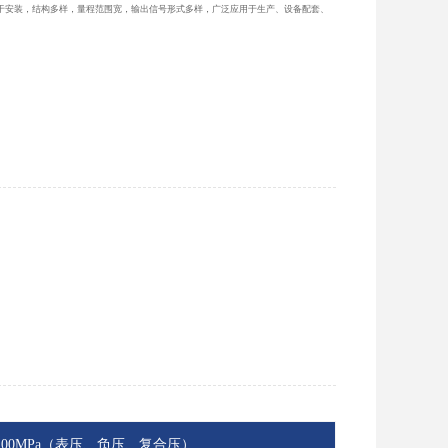
于安装，结构多样，量程范围宽，输出信号形式多样，广泛应用于生产、设备配套、
MPa...100MPa（表压、负压、复合压）