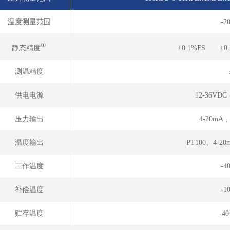
温度测量范围
-2
①
静态精度
±0.1%FS ±0
测温精度
供电电源
12-36VD
压力输出
4-20mA 
温度输出
PT100、4-20
工作温度
-4
补偿温度
-1
贮存温度
-4