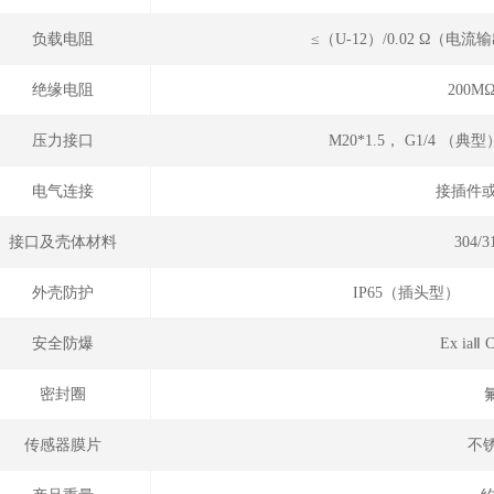
负载电阻
≤（U-12）/0.02 Ω（
绝缘电阻
200M
压力接口
M20*1.5， G1/4 （
电气连接
接插件或
接口及壳体材料
304/
外壳防护
IP65（插头型
安全防爆
Ex ia
密封圈
传感器膜片
不锈