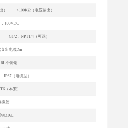
电流输出） >100KΩ（电压输出）
Ω，100VDC
典型） G1/2，NPT1/4（可选）
直出电缆2m
316L不锈钢
） IP67（电缆型）
Ⅱ CT6（本安）
氟橡胶
钢316L