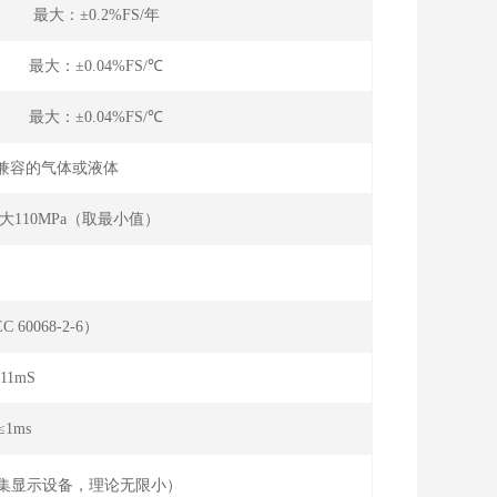
年 最大：±0.2%FS/年
℃ 最大：±0.04%FS/℃
℃ 最大：±0.04%FS/℃
钢兼容的气体或液体
110MPa（取最小值）
:10-90%FS）
C 60068-2-6）
 ， 11mS
≤1ms
集显示设备，理论无限小）