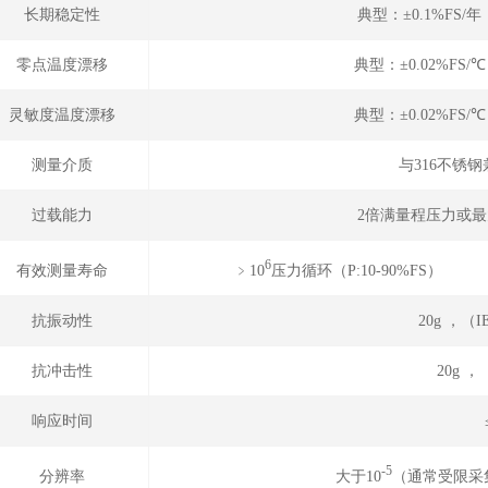
长期稳定性
典型：±0.1%FS/
零点温度漂移
典型：±0.02%FS/
灵敏度温度漂移
典型：±0.02%FS/
测量介质
与316不锈
过载能力
2倍满量程压力或最大
6
﹥10
压力循环（P
有效测量寿命
抗振动性
20g ，（IE
抗冲击性
20g
响应时间
-5
大于10
（通常受限采
分辨率