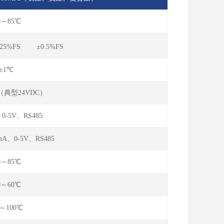
0～85℃
.25%FS ±0.5%FS
±1℃
C（典型24VDC）
、0-5V、RS485
mA、0-5V、RS485
0～85℃
0～60℃
0～100℃