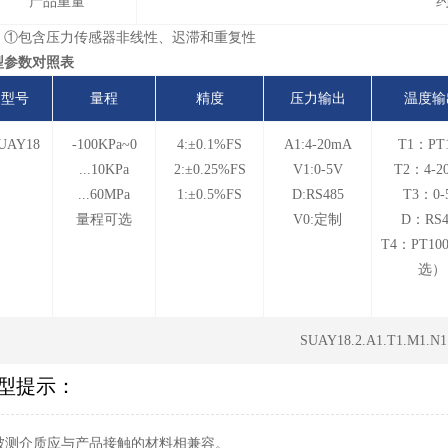
产品重量
约
：①包含压力传感器非线性、迟滞和重复性
型参数对照表
型号
量程
精度
压力输出
温度输
UAY18
-100KPa~0
4:±0.1%FS
A1:4-20mA
T1：PT
...10KPa
2:±0.25%FS
V1:0-5V
T2：4-2
...60MPa
1:±0.5%FS
D:RS485
T3：0-
量程可选
V0:定制
D：RS4
T4：PT10
选）
SUAY18.2.A1.T1.M1.N1
型提示：
. 被测介质应与产品接触的材料相兼容。