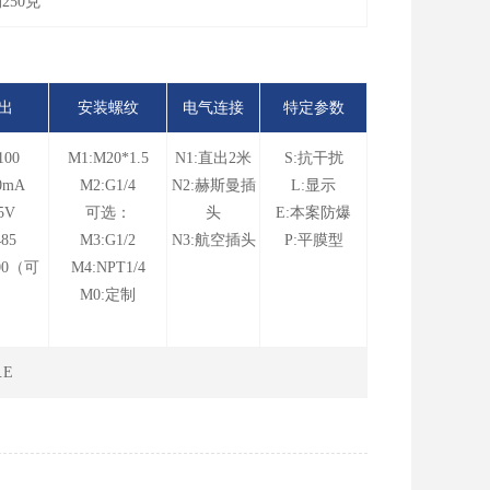
250克
出
安装螺纹
电气连接
特定参数
100
M1:M20*1.5
N1:直出2米
S:抗干扰
0mA
M2:G1/4
N2:赫斯曼插
L:显示
5V
可选：
头
E:本案防爆
85
M3:G1/2
N3:航空插头
P:平膜型
00（可
M4:NPT1/4
M0:定制
.E