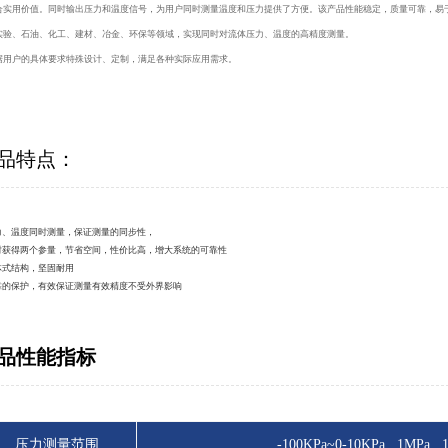
合实用价值。同时输出压力和温度信号，为用户同时测量温度和压力提供了方便。该产品性能稳定，质量可靠，易
实验、石油、化工、建材、冶金、环保等领域，实现同时对流体压力、温度的高精度测量。
据用户的具体要求特殊设计、定制，满足各种实际应用需求。
品特点：
压力、温度同时测量，保证测量的同步性，
同时获得两个参量，节省空间，性价比高，增大系统的可靠性
一体式结构，坚固耐用
可靠的保护，有效保证测量有效精度不受外界影响
品性能指标
压力测量范围
-100KPa~0-10KPa...1