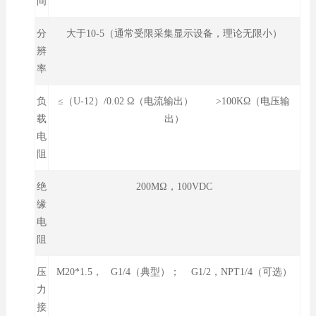
间
分
大于10-5（通常受限采集显示设备，理论无限小）
辨
率
负
≤（U-12）/0.02 Ω（电流输出） >100KΩ（电压输
载
出）
电
阻
绝
200MΩ，100VDC
缘
电
阻
压
M20*1.5， G1/4（典型）； G1/2，NPT1/4（可选）
力
接