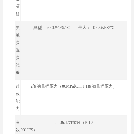
漂
移
灵
典型：±0.02%FS/℃ 最大：±0.05%FS/℃
敏
度
温
度
漂
移
过
2倍满量程压力（80MPa以上1.1倍满量程压力）
载
能
力
有
﹥106压力循环（P:10-
效
90%FS）