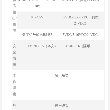
号
10V
输
0.5-4.5V
5VDC/12-36VDC（典型
出/
24VDC）
供
电
数字信号输出RS485
5VDC/5-16VDC/24VDC
安
Ex iaⅡ CT5（本安） Ex iaⅡ CT6（隔爆）
全
防
爆
工
-20～80℃
作
温
度
补
-10～60℃