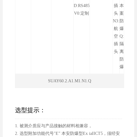
D:RS485
插
本
V0:定制
头
案
N3:
防
航
爆
空
Q:
插
隔
头
离
防
爆
SUAY60.2.A1.M1.N1.Q
选型提示：
1. 被测介质应与产品接触的材料相兼容，
2. 选型附加功能代号"E” 本安防爆型Ex iaIICT5，须经安