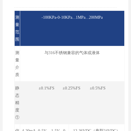
测
-100KPa-0-10KPa...1MPa...200MPa
量
范
围
测
与316不锈钢兼容的气体或液体
量
介
质
静
±0.1%FS ±0.25%FS ±0.5%FS
态
精
度
①
信
4-20mA 0-5V 1-5V 0-
12-36VDC（典型24VDC）