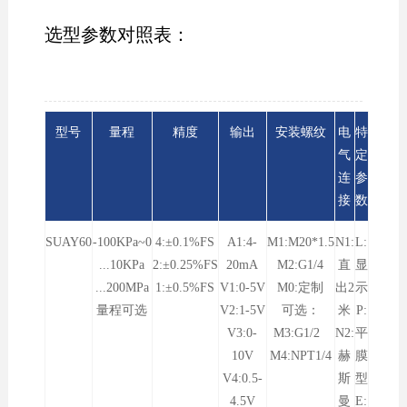
选型参数对照表：
型号
量程
精度
输出
安装螺纹
电
特
气
定
连
参
接
数
SUAY60
-100KPa~0
4:±0.1%FS
A1:4-
M1:M20*1.5
N1:
L:
...10KPa
2:±0.25%FS
20mA
M2:G1/4
直
显
...200MPa
1:±0.5%FS
V1:0-5V
M0:定制
出2
示
量程可选
V2:1-5V
可选：
米
P:
V3:0-
M3:G1/2
N2:
平
10V
M4:NPT1/4
赫
膜
V4:0.5-
斯
型
4.5V
曼
E: