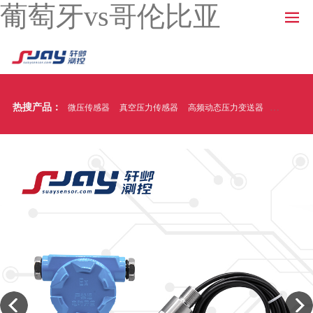
葡萄牙vs哥伦比亚
热搜产品：
微压传感器
真空压力传感器
高频动态压力变送器
温压一体