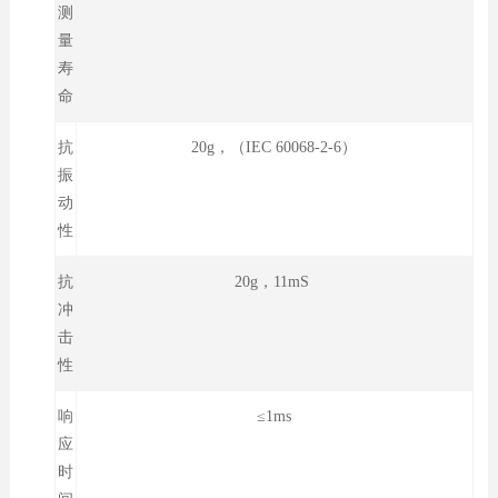
测
量
寿
命
抗
20g，（IEC 60068-2-6）
振
动
性
抗
20g，11mS
冲
击
性
响
≤1ms
应
时