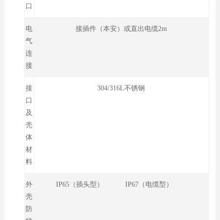
口
电
接插件（本安）或直出电缆2m
气
连
接
接
304/316L不锈钢
口
及
壳
体
材
料
外
IP65（插头型） IP67（电缆型）
壳
防