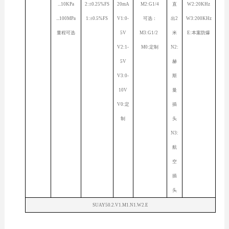
...10KPa
2:±0.25%FS
20mA
M2:G1/4
直
W2:20KHz
...100MPa
1:±0.5%FS
V1:0-
可选：
出2
W3:200KHz
量程可选
5V
M3:G1/2
米
E:本案防爆
V2:1-
M0:定制
N2:
5V
赫
V3:0-
斯
10V
曼
V0:定
插
制
头
N3:
航
空
插
头
SUAY50.2.V1.M1.N1.W2.E