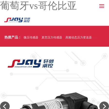
葡萄牙vs哥伦比亚
热搜产品：
微压传感器
真空压力传感器
高频动态压力变送器
温压一体