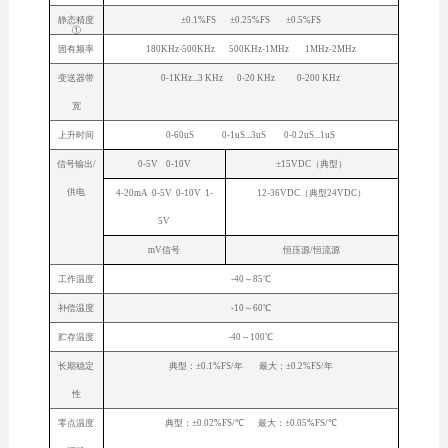
静态精度
±0.1%FS ±0.25%FS ±0.5%FS
①
固有频率
180KHz-500KHz 500KHz-1MHz 1MHz-2MHz
变送器带
0-1KHz...3 KHz 0-20 KHz 0-200 KHz
宽
上升时间
0-60uS 0-1uS...3uS 0-0.2uS...1uS
信号输出/
0-5V 0-10V
±15VDC（典型）
供电
4-20mA 0-5V 0-10V 1-
12-36VDC（典型24VDC）
5V
mV信号
恒压源/恒流源
工作温度
-40～85℃
补偿温度
-10～60℃
贮存温度
-40～100℃
长期稳定
典型：±0.1%FS/年 最大：±0.2%FS/年
性
零点温度
典型：±0.02%FS/℃ 最大：±0.05%FS/℃