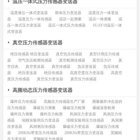
温压一体式压力传感器变送器
温度液位一体式变送器
熔体压力变送器
温度压力一体变送
器
温度压力一体传感器
温压一起测量
温压一体测量
温
压一体式压力变送器
温压一体式压力传感器
SUAY18温压一体
式变送器
真空压力传感器变送器
绝压传感器 绝压变送器
真空负压传感器
真空计用压力传感
器
空气负压检测传感器
真空检测传感器
真空压力计
真
空仪表
真空变送器
真空传感器
负压变送器
负压传感
器
绝压变送器
绝压传感器
高真空度压力变送器
高真空
度压力传感器
真空压力变送器
真空压力传感器
高频动态压力传感器变送器
爆炸压力传感器
高频压力传感器生产厂家
测量爆炸冲击波的
压力传感器
爆破压力测量
爆破压力检测
爆破波形检测
爆炸压力测量
爆炸压力检测
风洞压力变送器
风洞压力传
感器
缩模实验用压力变送器
缩模实验用压力传感器
风洞测
压变送器
风洞测压传感器
爆破压力变送器
爆破压力传感
器
200KHz带宽压力传感器
200KHz带宽压力变送器
宽频响
压力变送器
宽频响压力传感器