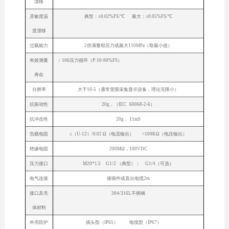
漂移
灵敏度温
典型：±0.02%FS/℃ 最大：±0.05%FS/℃
度漂移
过载能力
2倍满量程压力或最大110MPa（取最小值）
有效测量
﹥106压力循环（P:10-90%FS）
寿命
分辨率
大于10-5（通常受限采集显示设备，理论无限小）
抗振动性
20g，（IEC 60068-2-6）
抗冲击性
20g， 11mS
负载电阻
≤（U-12）/0.02 Ω（电流输出） >100KΩ（电压输出）
绝缘电阻
200MΩ，100VDC
压力接口
M20*1.5 G1/2 （典型）； G1/4（可选）
电气连接
接插件或直出电缆2m
接口及壳
304/316L不锈钢
体材料
外壳防护
插头型（IP65） 电缆型（IP67）