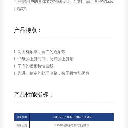
可根据用户的具体要求特殊设计、定制，满足各种实际应
用需求。
产品特点：
l 高固有频率，宽广的通频带
l uS级的上升时间，陡峭的上升沿
l 干净的幅频特性曲线
l 先进、稳定的处理电路，抗干扰性能优良
产品性能指标：
测量范围
-100KPa~0-10KPa...1MPa...100MPa
测量介质
与316不锈钢兼容的气体或液体