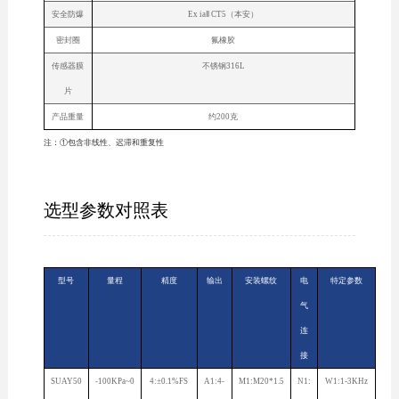
安全防爆
Ex iaⅡ CT5（本安）
密封圈
氟橡胶
传感器膜
不锈钢316L
片
产品重量
约200克
注：①包含非线性、迟滞和重复性
选型参数对照表
型号
量程
精度
输出
安装螺纹
电
特定参数
气
连
接
SUAY50
-100KPa~0
4:±0.1%FS
A1:4-
M1:M20*1.5
N1:
W1:1-3KHz