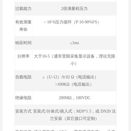
过载能力
2倍满量程压力
有效测量
﹥10^6压力循环（P:10-90%FS）
寿命
响应时间
≤1ms
分辨率
大于10-5（通常受限采集显示设备，理论无限
小）
负载电阻
≤（U-12）/0.02 Ω（电流输出）
>100KΩ（电压输出）
绝缘电阻
200MΩ，100VDC
安装方式
安装式/分体式/插入式：M20*1.5，或 DN20 法
兰安装（其它接口可定制）