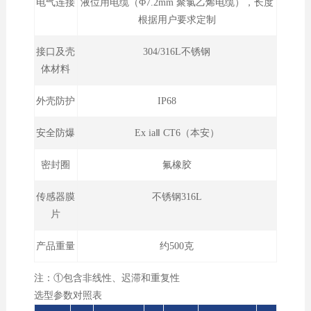
电气连接
液位用电缆（Φ7.2mm 聚氯乙烯电缆），长度
根据用户要求定制
接口及壳
304/316L不锈钢
体材料
外壳防护
IP68
安全防爆
Ex iaⅡ CT6（本安）
密封圈
氟橡胶
传感器膜
不锈钢316L
片
产品重量
约500克
注：①包含非线性、迟滞和重复性
选型参数对照表