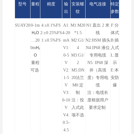
型号
量程
精度
输
安装螺
电气连接
特定
出
纹
参数
SUAY20
0-1
m
4:±0.1%FS
A1:
M1:M20
N1:直出 2 米
F:分
H₂O
2:±0.25%FS
4-20
*1.5
线
体式
…20
1:±0.5%FS
mA
M2:G1/
N2:HSM 插头
B:插
0m
H₂
V1:
4
N4:IP68 液位
入式
O
0-5
M3:G1/
专用电缆
L:显
量程
V
2
N5: IP68 深
示
可选
V2:
M5:DN
井（高强
E:本
1-5
20法兰
度）专用电
安防
V
M0:定
缆
爆
V3:
制
注：电缆长
0-10
注：投
度根据用户
V
入式此
要求定制
V4:
项不选
0.5-
4.5