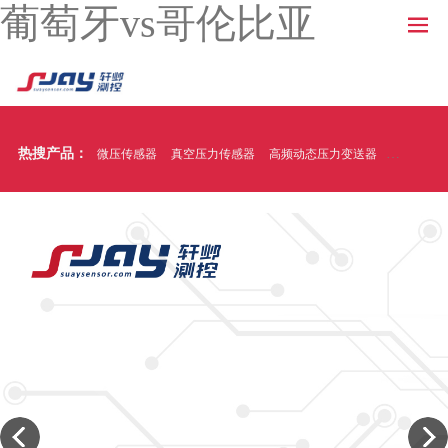
葡萄牙vs哥伦比亚
热搜产品：
微压传感器
真空压力传感器
高频动态压力变送器
温压一体