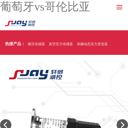
葡萄牙vs哥伦比亚
热搜产品：
微压传感器
真空压力传感器
高频动态压力变送器
温压一体