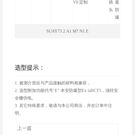
V0:定制
插
案
头
防
爆
SUAY73.2.A1.M7.N1.E
选型提示：
1. 被测介质应与产品接触的材料相兼容，
2. 选型附加功能代号"E” 本安防爆型Ex iaIICT5，须经安
全栅供电。
3. 其它特殊要求，敬请与本公司商洽，并在订单中注
明。
上一篇