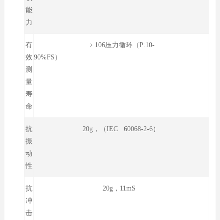
能
力
有
﹥106压力循环（P:10-
效
90%FS）
测
量
寿
命
抗
20g，（IEC 60068-2-6）
振
动
性
抗
20g，11mS
冲
击