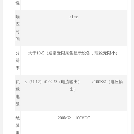
性
响
≤1ms
应
时
间
分
大于10-5（通常受限采集显示设备，理论无限小）
辨
率
负
≤（U-12）/0.02 Ω（电流输出） >100KΩ（电压输
载
出）
电
阻
绝
200MΩ，100VDC
缘
电