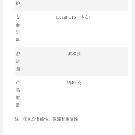
护
安
Ex iaⅡ CT5（本安）
全
防
爆
密
氟橡胶
封
圈
产
约400克
品
重
量
注：①包含非线性、迟滞和重复性