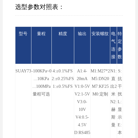
选型参数对照表：
型号
量程
精度
输出
安装螺纹
电
特
气
定
连
参
接
数
SUAY73
-100KPa~0
4:±0.1%FS
A1:4-
M1:M27*2
N1:
S:
...10KPa
2:±0.25%FS
20mA
M5:DN20
直
抗
...100MPa
1:±0.5%FS
V1:0-5V
M7:KF25
出2
干
量程可选
V2:1-5V
M0:定制
米
扰
V3:0-
N2:
L:
10V
赫
显
V4:0.5-
斯
示
4.5V
曼
E:
D:RS485
本