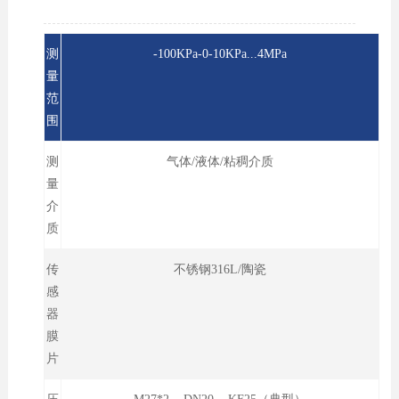
测
-100KPa-0-10KPa...4MPa
量
范
围
测
气体/液体/粘稠介质
量
介
质
传
不锈钢316L/陶瓷
感
器
膜
片