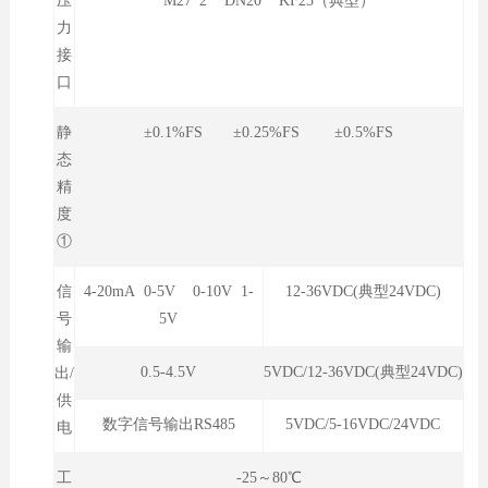
压
M27*2 DN20 KF25（典型）
力
接
口
静
±0.1%FS ±0.25%FS ±0.5%FS
态
精
度
①
信
4-20mA 0-5V 0-10V 1-
12-36VDC(典型24VDC)
号
5V
输
0.5-4.5V
5VDC/12-36VDC(典型24VDC)
出/
供
数字信号输出RS485
5VDC/5-16VDC/24VDC
电
工
-25～80℃