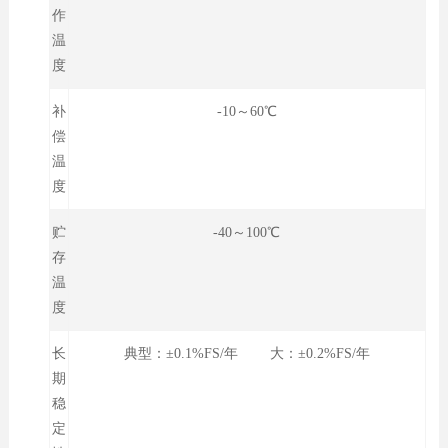
作
温
度
补
-10～60℃
偿
温
度
贮
-40～100℃
存
温
度
长
典型：±0.1%FS/年 大：±0.2%FS/年
期
稳
定