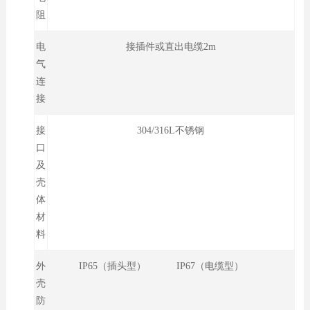
阻
电
接插件或直出电缆2m
气
连
接
接
304/316L不锈钢
口
及
壳
体
材
料
外
IP65（插头型） IP67（电缆型）
壳
防