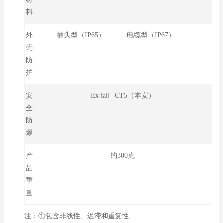
料
外
插头型（IP65） 电缆型（IP67）
壳
防
护
安
Ex iaⅡ CT5（本安）
全
防
爆
产
约300克
品
重
量
注：①包含非线性、迟滞和重复性