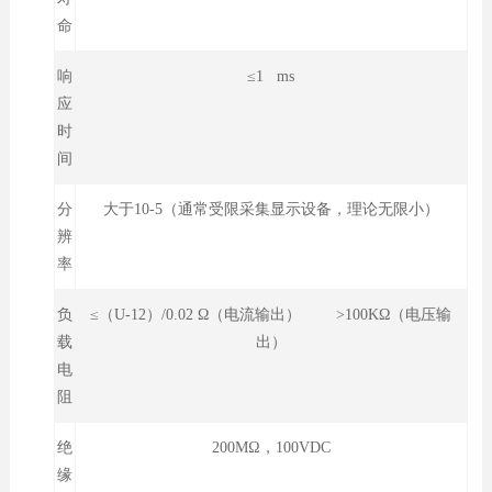
命
响
≤1 ms
应
时
间
分
大于10-5（通常受限采集显示设备，理论无限小）
辨
率
负
≤（U-12）/0.02 Ω（电流输出） >100KΩ（电压输
载
出）
电
阻
绝
200MΩ，100VDC
缘