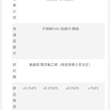
量
介
质
传
不锈钢316L/钽膜片/陶瓷
感
器
膜
片
密
氟橡胶/聚四氟乙烯（根据测量介质决定）
封
圈
静
±0.1%FS ±0.25%FS ±0.5%FS ±1%FS
态
精
度