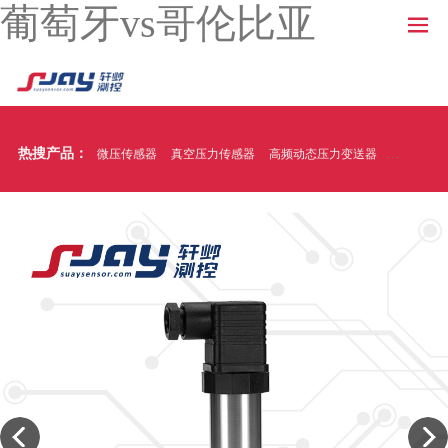
葡萄牙vs哥伦比亚
热搜产品：
微压传感器
真空压力传感器
高频动态压力变送器
温压一体