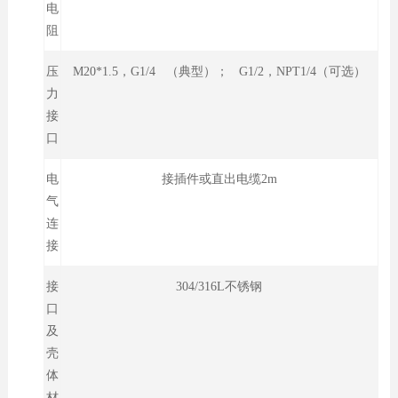
电
阻
压
M20*1.5，G1/4 （典型）； G1/2，NPT1/4（可选）
力
接
口
电
接插件或直出电缆2m
气
连
接
接
304/316L不锈钢
口
及
壳
体
材