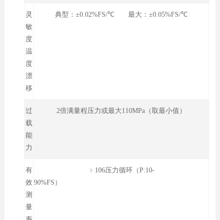
灵
典型：±0.02%FS/℃ 最大：±0.05%FS/℃
敏
度
温
度
漂
移
过
2倍满量程压力或最大110MPa（取最小值）
载
能
力
有
﹥106压力循环（P:10-
效
90%FS）
测
量
寿