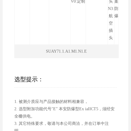
V0:定制
头
案
N3:
防
航
爆
空
插
头
SUAY71.1.A1.M1.N1.E
选型提示：
1. 被测介质应与产品接触的材料相兼容，
2. 选型附加功能代号"E” 本安防爆型Ex iaIICT5，须经安
全栅供电。
3. 其它特殊要求，敬请与本公司商洽，并在订单中注
明。