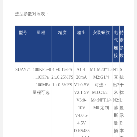
选型参数对照表：
型号
量程
精度
输出
安装螺纹
电
特
气
定
连
参
接
数
SUAY71
-100KPa~0
4:±0.1%FS
A1:4-
M1:M20*1.5
N1:
S:
...10KPa
2:±0.25%FS
20mA
M2:G1/4
直
抗
...100MPa
1:±0.5%FS
V1:0-5V
可选：
出2
干
量程可选
V2:1-5V
M3:G1/2
米
扰
V3:0-
M4:NPT1/4
N2:
L:
10V
M0:定制
赫
显
V4:0.5-
斯
示
4.5V
曼
E:
D:RS485
插
本