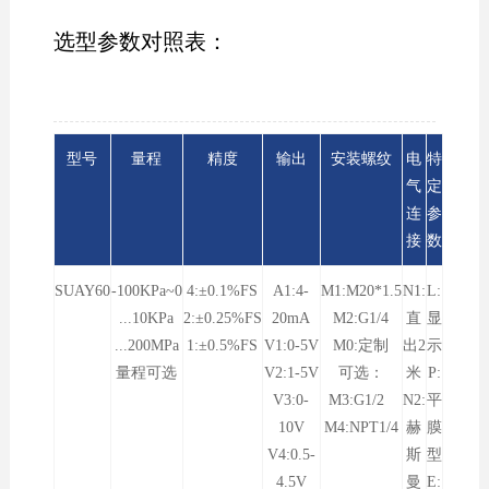
选型参数对照表：
型号
量程
精度
输出
安装螺纹
电
特
气
定
连
参
接
数
SUAY60
-100KPa~0
4:±0.1%FS
A1:4-
M1:M20*1.5
N1:
L:
...10KPa
2:±0.25%FS
20mA
M2:G1/4
直
显
...200MPa
1:±0.5%FS
V1:0-5V
M0:定制
出2
示
量程可选
V2:1-5V
可选：
米
P:
V3:0-
M3:G1/2
N2:
平
10V
M4:NPT1/4
赫
膜
V4:0.5-
斯
型
4.5V
曼
E: