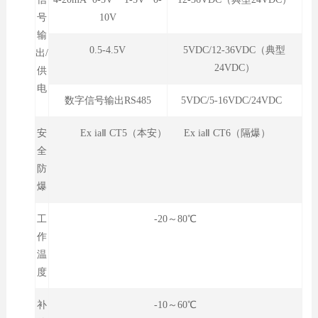
号
10V
输
0.5-4.5V
5VDC/12-36VDC（典型
出/
24VDC）
供
电
数字信号输出RS485
5VDC/5-16VDC/24VDC
安
Ex iaⅡ CT5（本安） Ex iaⅡ CT6（隔爆）
全
防
爆
工
-20～80℃
作
温
度
补
-10～60℃