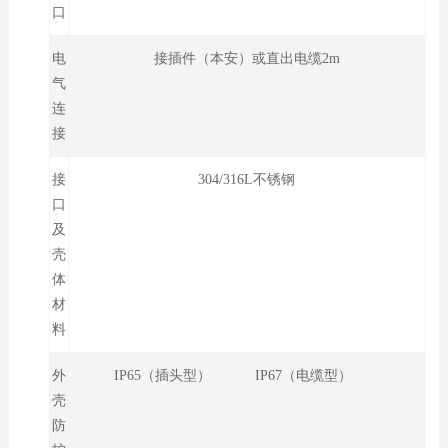
口
电
接插件（本安）或直出电缆2m
气
连
接
接
304/316L不锈钢
口
及
壳
体
材
料
外
IP65（插头型） IP67（电缆型）
壳
防