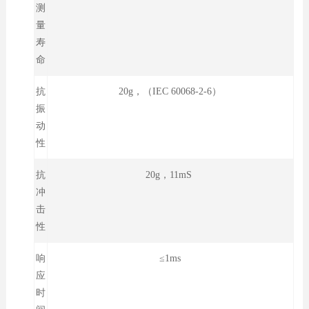
测
量
寿
命
抗
20g，（IEC 60068-2-6）
振
动
性
抗
20g，11mS
冲
击
性
响
≤1ms
应
时