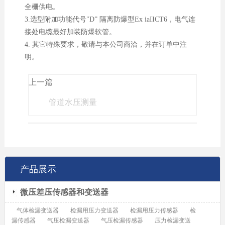
全栅供电。
3.选型附加功能代号"D” 隔离防爆型Ex iaIICT6，电气连
接处电缆最好加装防爆软管。
4. 其它特殊要求，敬请与本公司商洽，并在订单中注
明。
上一篇
管道水压测量
产品展示
微压差压传感器和变送器
气体检漏变送器
检漏用压力变送器
检漏用压力传感器
检
漏传感器
气压检漏变送器
气压检漏传感器
压力检漏变送