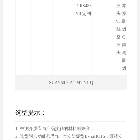
D:RS485
插
本
V0:定制
头
案
N3:
防
航
爆
空
Q:
插
隔
头
离
防
爆
SUAY60.2.A1.M1.N1.Q
选型提示：
1. 被测介质应与产品接触的材料相兼容，
2. 选型附加功能代号"E” 本安防爆型Ex iaIICT5，须经安