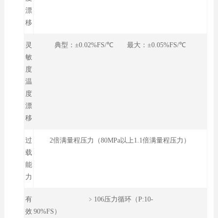
漂
移
灵
典型：±0.02%FS/℃ 最大：±0.05%FS/℃
敏
度
温
度
漂
移
过
2倍满量程压力（80MPa以上1.1倍满量程压力）
载
能
力
有
﹥106压力循环（P:10-
效
90%FS）