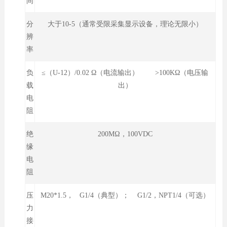
间
分
大于10-5（通常受限采集显示设备，理论无限小）
辨
率
负
≤（U-12）/0.02 Ω（电流输出） >100KΩ（电压输
载
出）
电
阻
绝
200MΩ，100VDC
缘
电
阻
压
M20*1.5， G1/4（典型）； G1/2，NPT1/4（可选）
力
接