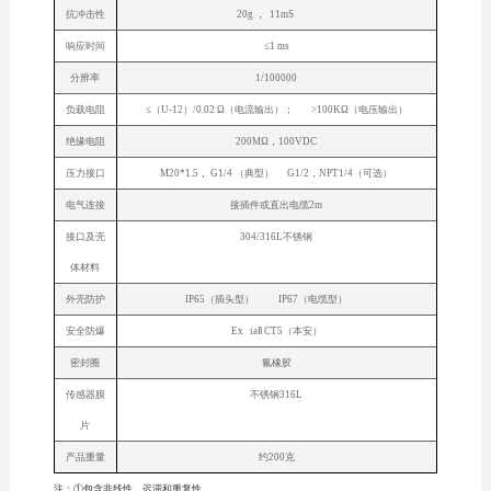
抗冲击性
20g ， 11mS
响应时间
≤1 ms
分辨率
1/100000
负载电阻
≤（U-12）/0.02 Ω（电流输出）； >100KΩ（电压输出）
绝缘电阻
200MΩ，100VDC
压力接口
M20*1.5， G1/4 （典型） G1/2，NPT1/4（可选）
电气连接
接插件或直出电缆2m
接口及壳
304/316L不锈钢
体材料
外壳防护
IP65（插头型） IP67（电缆型）
安全防爆
Ex iaⅡ CT5（本安）
密封圈
氟橡胶
传感器膜
不锈钢316L
片
产品重量
约200克
注：①包含非线性、迟滞和重复性