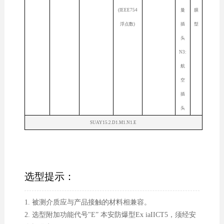
(IEEE754
曼
膜
浮点数)
插
型
头
N3:
航
空
插
头
SUAY15.2.D1.M1.N1.E
选型提示：
1. 被测介质应与产品接触的材料相兼容。
2. 选型附加功能代号"E” 本安防爆型Ex iaIICT5，须经安