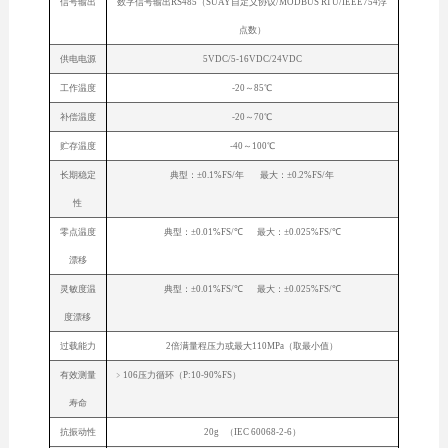
信号输出
数字信号输出RS485（SUAY自定义协议/MODBUS RTU/IEEE754浮
点数）
供电电源
5VDC/5-16VDC/24VDC
工作温度
-20～85℃
补偿温度
-20～70℃
贮存温度
-40～100℃
长期稳定
典型：±0.1%FS/年 最大：±0.2%FS/年
性
零点温度
典型：±0.01%FS/℃ 最大：±0.025%FS/℃
漂移
灵敏度温
典型：±0.01%FS/℃ 最大：±0.025%FS/℃
度漂移
过载能力
2倍满量程压力或最大110MPa（取最小值）
有效测量
﹥106压力循环（P:10-90%FS）
寿命
抗振动性
20g （IEC 60068-2-6）