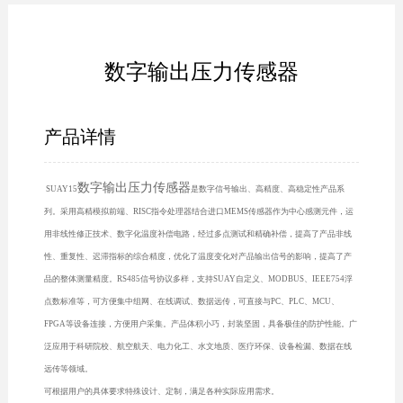
数字输出压力传感器
产品详情
数字输出压力传感器
SUAY15
是数字信号输出、高精度、高稳定性产品系
列。采用高精模拟前端、RISC指令处理器结合进口MEMS传感器作为中心感测元件，运
用非线性修正技术、数字化温度补偿电路，经过多点测试和精确补偿，提高了产品非线
性、重复性、迟滞指标的综合精度，优化了温度变化对产品输出信号的影响，提高了产
品的整体测量精度。RS485信号协议多样，支持SUAY自定义、MODBUS、IEEE754浮
点数标准等，可方便集中组网、在线调试、数据远传，可直接与PC、PLC、MCU、
FPGA等设备连接，方便用户采集。产品体积小巧，封装坚固，具备极佳的防护性能。广
泛应用于科研院校、航空航天、电力化工、水文地质、医疗环保、设备检漏、数据在线
远传等领域。
可根据用户的具体要求特殊设计、定制，满足各种实际应用需求。