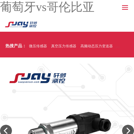
葡萄牙vs哥伦比亚
热搜产品：
微压传感器
真空压力传感器
高频动态压力变送器
温压一体