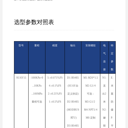
选型参数对照表
型号
量程
精度
输出
安装螺纹
电
特
气
定
连
参
接
数
SUAY15
-100KPa~0
5:±0.075%FS
D1:RS485
M1:M20*1.5
N1:
E:
...10KPa
4:±0.1%FS
(SUAY自
M2:G1/4
直
本
...100MPa
2:±0.25%FS
定义协议)
可选：
出2
案
量程可选
1:±0.5%FS
D2:RS485
M3:G1/2
米
防
(MODBUS
M4:NPT1/4
N2:
爆
RTU)
M0:定制
赫
P:
D3:RS485
斯
平