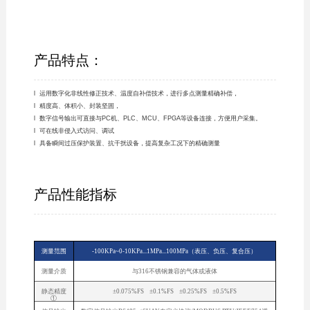
产品特点：
l 运用数字化非线性修正技术、温度自补偿技术，进行多点测量精确补偿，
l 精度高、体积小、封装坚固，
l 数字信号输出可直接与PC机、PLC、MCU、FPGA等设备连接，方便用户采集。
l 可在线非侵入式访问、调试
l 具备瞬间过压保护装置、抗干扰设备，提高复杂工况下的精确测量
产品性能指标
测量范围
-100KPa~0-10KPa...1MPa...100MPa（表压、负压、复合压）
测量介质
与316不锈钢兼容的气体或液体
静态精度
±0.075%FS ±0.1%FS ±0.25%FS ±0.5%FS
①