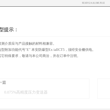
SUAY12.4.A1.M1.N1.E
型提示：
. 被测介质应与产品接触的材料相兼容。
 选型附加功能代号"E” 本安防爆型Ex iaIICT5，须经安全栅供电。
. 其它特殊要求，敬请与本公司商洽，并在订单中注明。
一篇
0.075%高精度压力变送器