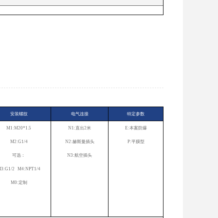
安装螺纹
电气连接
特定参数
M1:M20*1.5
N1:直出2米
E:本案防爆
M2:G1/4
N2:赫斯曼插头
P:平膜型
可选：
N3:航空插头
3:G1/2 M4:NPT1/4
M0:定制