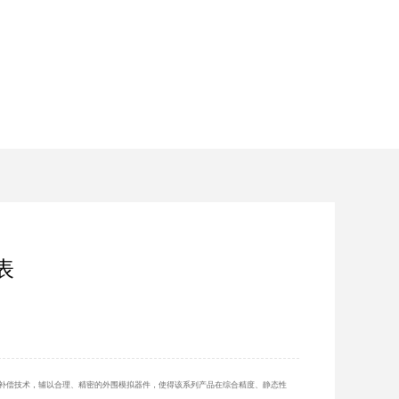
表
补偿技术，辅以合理、精密的外围模拟器件，使得该系列产品在综合精度、静态性