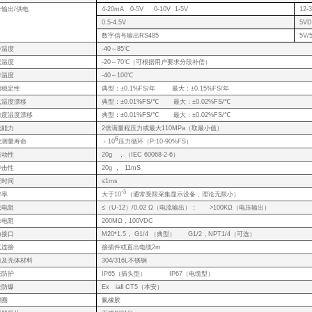
号输出/供电
4-20mA 0-5V 0-10V 1-5V
12-
0.5-4.5V
5VD
数字信号输出RS485
5V/
作温度
-40～85℃
偿温度
-20～70℃（可根据用户要求分段补偿）
存温度
-40～100℃
期稳定性
典型：±0.1%FS/年 最大：±0.15%FS/年
点温度漂移
典型：±0.01%FS/℃ 最大：±0.02%FS/℃
敏度温度漂移
典型：±0.01%FS/℃ 最大：±0.02%FS/℃
载能力
2倍满量程压力或最大110MPa（取最小值）
6
效测量寿命
﹥10
压力循环（P:10-90%
振动性
20g ，（IEC 60068-2-6）
冲击性
20g ， 11mS
应时间
≤1ms
-5
辨率
大于10
（通常受限采集显示设备，理论无限小）
载电阻
≤（U-12）/0.02 Ω（电流输出） ; >100KΩ（电压输出）
缘电阻
200MΩ，100VDC
力接口
M20*1.5， G1/4 （典型） G1/2，NPT1/4（可选）
气连接
接插件或直出电缆2m
口及壳体材料
304/316L不锈钢
壳防护
IP65（插头型） IP67（电缆型）
全防爆
Ex iaⅡ CT5（本安）
封圈
氟橡胶