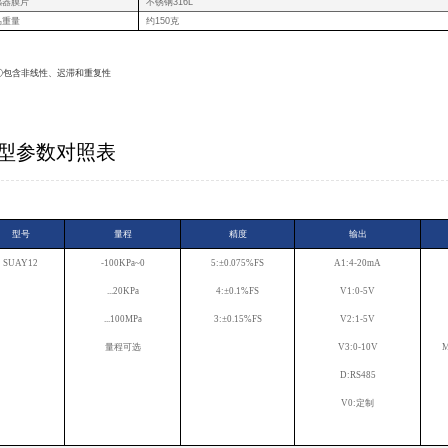
感器膜片
不锈钢316L
品重量
约150克
①包含非线性、迟滞和重复性
型参数对照表
型号
量程
精度
输出
SUAY12
-100KPa~0
5:±0.075%FS
A1:4-20mA
...20KPa
4:±0.1%FS
V1:0-5V
...100MPa
3:±0.15%FS
V2:1-5V
量程可选
V3:0-10V
M
D:RS485
V0:定制