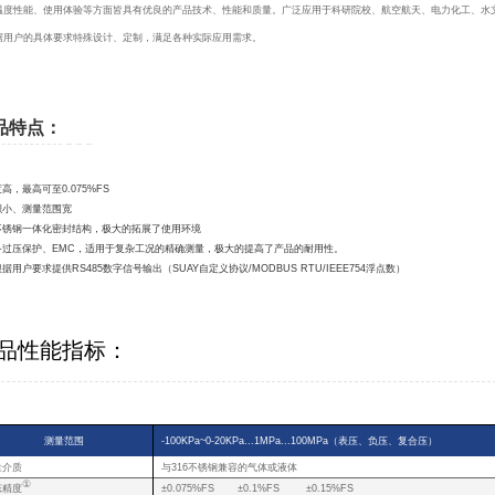
温度性能、使用体验等方面皆具有优良的产品技术、性能和质量。广泛应用于科研院校、航空航天、电力化工、水
据用户的具体要求特殊设计、定制，满足各种实际应用需求。
品特点：
度高，最高可至0.075%FS
体积小、测量范围宽
全不锈钢一体化密封结构，极大的拓展了使用环境
配备过压保护、EMC，适用于复杂工况的精确测量，极大的提高了产品的耐用性。
根据用户要求提供RS485数字信号输出（SUAY自定义协议/MODBUS RTU/IEEE754浮点数）
品性能指标：
测量范围
-100KPa~0-20KPa...1MPa...100MPa（表压、负压、复合压）
量介质
与316不锈钢兼容的气体或液体
①
态精度
±0.075%FS ±0.1%FS ±0.15%FS