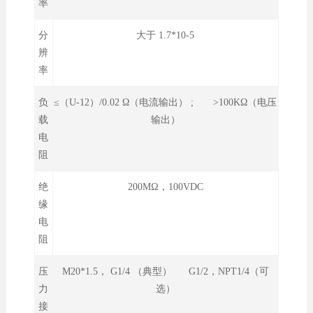
率
分
大于 1.7*10-5
辨
率
负
≤（U-12）/0.02 Ω（电流输出） ; >100KΩ（电压
载
输出）
电
阻
绝
200MΩ，100VDC
缘
电
阻
压
M20*1.5， G1/4 （典型） G1/2，NPT1/4（可
力
选）
接