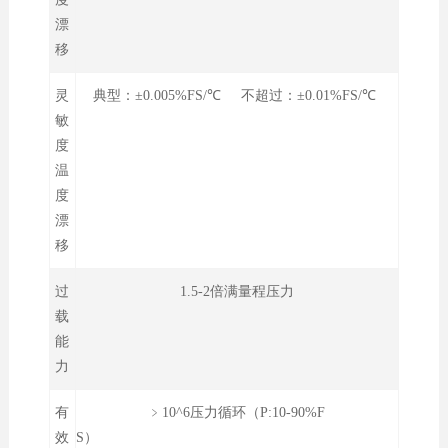
漂
移
灵
典型：±0.005%FS/℃ 不超过：±0.01%FS/℃
敏
度
温
度
漂
移
过
1.5-2倍满量程压力
载
能
力
有
﹥10^6压力循环（P:10-90%F
效
S）