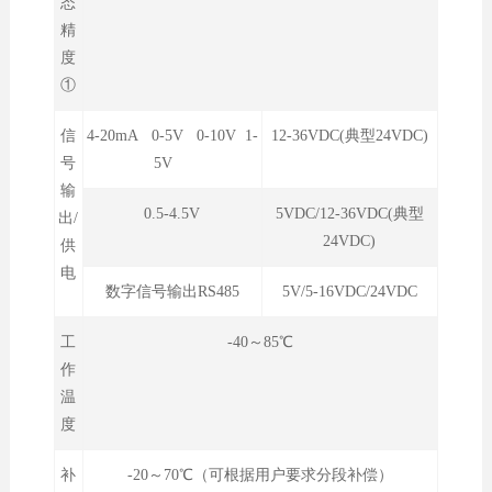
态
精
度
①
信
4-20mA 0-5V 0-10V 1-
12-36VDC(典型24VDC)
号
5V
输
0.5-4.5V
5VDC/12-36VDC(典型
出/
24VDC)
供
电
数字信号输出RS485
5V/5-16VDC/24VDC
工
-40～85℃
作
温
度
补
-20～70℃（可根据用户要求分段补偿）