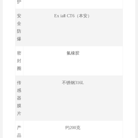
护
安
Ex iaⅡ CT6（本安）
全
防
爆
密
氟橡胶
封
圈
传
不锈钢316L
感
器
膜
片
产
约200克
品