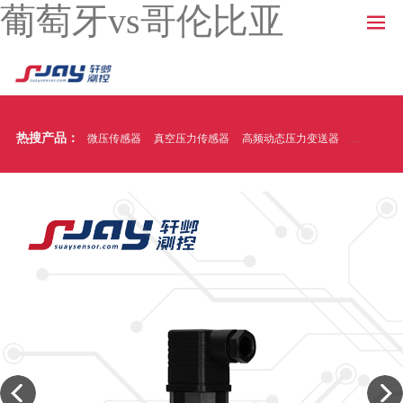
葡萄牙vs哥伦比亚
热搜产品：
微压传感器
真空压力传感器
高频动态压力变送器
温压一体