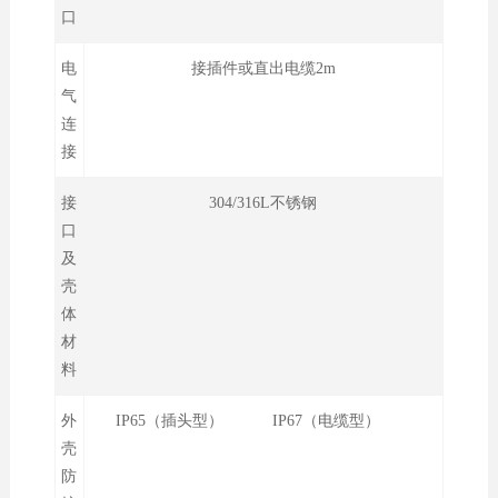
口
电
接插件或直出电缆2m
气
连
接
接
304/316L不锈钢
口
及
壳
体
材
料
外
IP65（插头型） IP67（电缆型）
壳
防