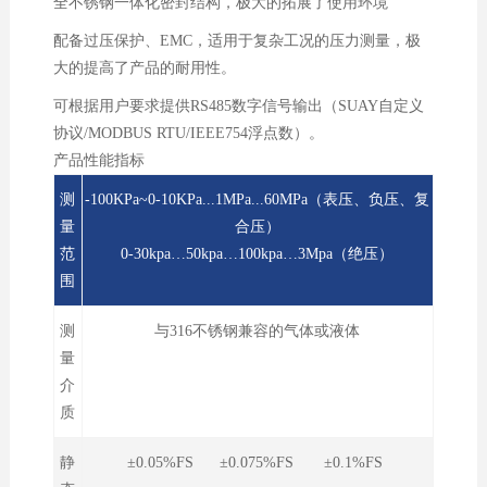
全不锈钢一体化密封结构，极大的拓展了使用环境
配备过压保护、EMC，适用于复杂工况的压力测量，极
大的提高了产品的耐用性。
可根据用户要求提供RS485数字信号输出（SUAY自定义
协议/MODBUS RTU/IEEE754浮点数）。
产品性能指标
测
-100KPa~0-10KPa...1MPa...60MPa（表压、负压、复
量
合压
）
范
0-30kpa…50kpa…100kpa…3Mpa（绝压）
围
测
与316不锈钢兼容的气体或液体
量
介
质
静
±0.05%FS ±0.075%FS ±0.1%FS