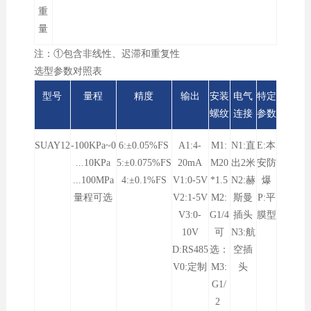
重
量
注：①包含非线性、迟滞和重复性
选型参数对照表
型号
量程
精度
输出
安装
电气
特定
螺纹
连接
参数
SUAY12
-100KPa~0
6:±0.05%FS
A1:4-
M1:
N1:直
E:本
...10KPa
5:±0.075%FS
20mA
M20
出2米
安防
...100MPa
4:±0.1%FS
V1:0-5V
*1.5
N2:赫
爆
量程可选
V2:1-5V
M2:
斯曼
P:平
V3:0-
G1/4
插头
膜型
10V
可
N3:航
D:RS485
选：
空插
V0:定制
M3:
头
G1/
2