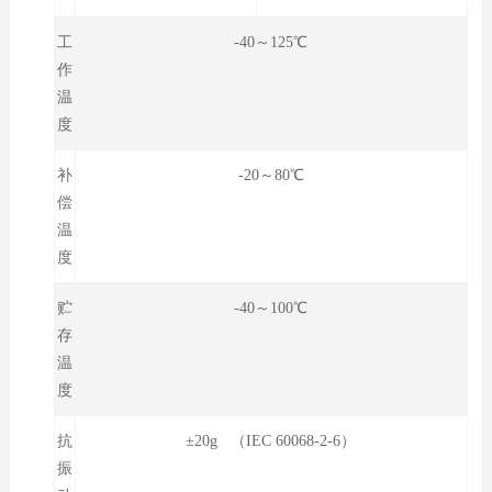
工
-40～125℃
作
温
度
补
-20～80℃
偿
温
度
贮
-40～100℃
存
温
度
抗
±20g （IEC 60068-2-6）
振