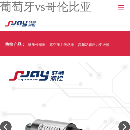
葡萄牙vs哥伦比亚
热搜产品：
微压传感器
真空压力传感器
高频动态压力变送器
温压一体