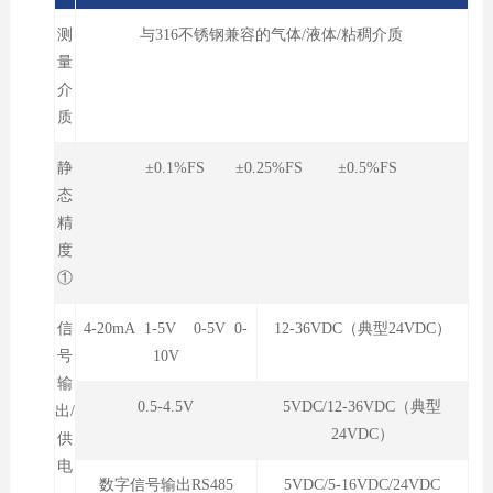
测
与316不锈钢兼容的气体/液体/粘稠介质
量
介
质
静
±0.1%FS ±0.25%FS ±0.5%FS
态
精
度
①
信
4-20mA 1-5V 0-5V 0-
12-36VDC（典型24VDC）
号
10V
输
0.5-4.5V
5VDC/12-36VDC（典型
出/
24VDC）
供
电
数字信号输出RS485
5VDC/5-16VDC/24VDC