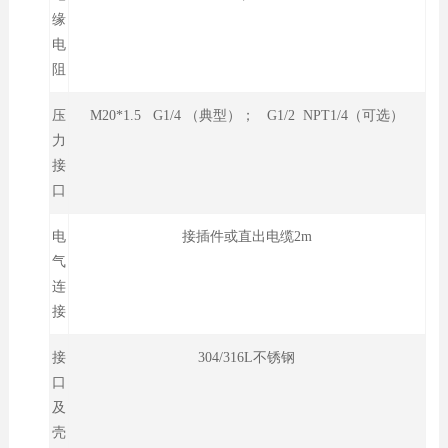
缘
电
阻
压
M20*1.5 G1/4 （典型）； G1/2 NPT1/4（可选）
力
接
口
电
接插件或直出电缆2m
气
连
接
接
304/316L不锈钢
口
及
壳