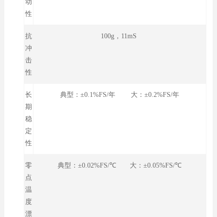
动
性
抗
100g，11mS
冲
击
性
长
典型：±0.1%FS/年 大：±0.2%FS/年
期
稳
定
性
零
典型：±0.02%FS/℃ 大：±0.05%FS/℃
点
温
度
漂