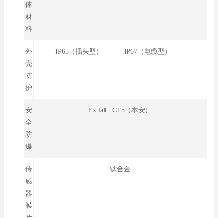
体
材
料
外
IP65（插头型） IP67（电缆型）
壳
防
护
安
Ex iaⅡ CT5（本安）
全
防
爆
传
钛合金
感
器
膜
片