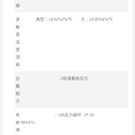
移
灵
典型：±0.02%FS/℃ 大：±0.05%FS/℃
敏
度
温
度
漂
移
过
2倍满量程压力
载
能
力
有
﹥106压力循环（P:10-
效
90%FS）
测