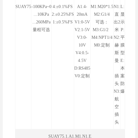
SUAY75
-100KPa~0
4:±0.1%FS
A1:4-
M1:M20*1.5
N1:
L:
...10KPa
2:±0.25%FS
20mA
M2:G1/4
直
显
...260MPa
1:±0.5%FS
V1:0-5V
可选：
出2
示
量程可选
V2:1-5V
M3:G1/2
米
P:
V3:0-
M4:NPT1/4
N2:
平
10V
M0:定制
赫
膜
V4:0.5-
斯
型
4.5V
曼
E:
D:RS485
本
V0:定制
插
案
头
防
N3:
爆
航
空
插
头
SUAY75.1.A1.M1.N1.E