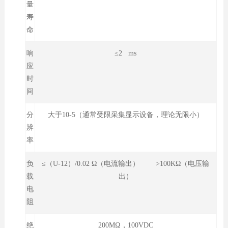
量
寿
命
响
≤2 ms
应
时
间
分
大于10-5（通常受限采集显示设备，理论无限小）
辨
率
负
≤（U-12）/0.02 Ω（电流输出） >100KΩ（电压输
载
出）
电
阻
绝
200MΩ，100VDC