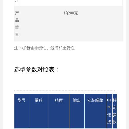
产
约200克
品
重
量
注：①包含非线性、迟滞和重复性
选型参数对照表：
型号
量程
精度
输出
安装螺纹
电
特
气
定
连
参
接
数