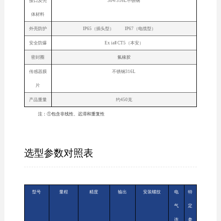
接口及壳
304/316L不锈钢
体材料
外壳防护
IP65（插头型） IP67（电缆型）
安全防爆
Ex iaⅡ CT5（本安）
密封圈
氟橡胶
传感器膜
不锈钢316L
片
产品重量
约450克
注：①包含非线性、迟滞和重复性
选型参数对照表
型号
量程
精度
输出
安装螺纹
电
特
气
定
连
参