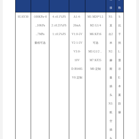
接
数
SUAY30
-100KPa~0
4:±0.1%FS
A1:4-
M1:M20*1.5
N1:
S:
...10KPa
2:±0.25%FS
20mA
M2:G1/4
直
抗
...7MPa
1:±0.5%FS
V1:0-5V
M6:KF16
出2
干
量程可选
V2:1-5V
可选
米
扰
V3:0-
M3:G1/2，
N2:
L:
10V
M7:KF25
赫
显
D:RS485
M0:定制
斯
示
V0:定制
曼
E:
插
本
头
案
N3:
防
航
爆
空
插
头