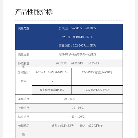
产品性能指标:
测量范围
负 表 压：0~-500Pa...~-100KPa
绝 压：0-10KPa...7MPa
高真空度：0.02-200Pa...10KPa
测量介质
与316不锈钢兼容的气体或液体
静态精度
±0.1%FS ±0.25%FS ±0.5%FS
①
信号输出/
4-20mA 0-5V 0-10V 1-
12-36VDC(典型24VDC)
供电
5V
数字信号输出RS485
5V/5-16VDC/24VDC
工作温度
-20～85℃
补偿温度
-10～60℃
贮存温度
-40～100℃
长期稳定
典型：±0.1%FS/年 最大：±0.2%FS/年
性