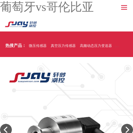
葡萄牙vs哥伦比亚
热搜产品：
微压传感器
真空压力传感器
高频动态压力变送器
温压一体