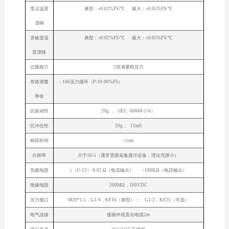
零点温度
典型：±0.02%FS/℃ 最大：±0.05%FS/℃
漂移
灵敏度温
典型：±0.02%FS/℃ 最大：±0.05%FS/℃
度漂移
过载能力
2倍满量程压力
有效测量
﹥106压力循环（P:10-90%FS）
寿命
抗振动性
20g ，（IEC 60068-2-6）
抗冲击性
20g， 11mS
响应时间
≤1ms
分辨率
大于10-5（通常受限采集显示设备，理论无限小）
负载电阻
≤（U-12）/0.02 Ω（电流输出） >100KΩ（电压输出）
绝缘电阻
200MΩ，100VDC
压力接口
M20*1.5，G1/4，KF16（典型）； G1/2，KF25（可选）
电气连接
接插件或直出电缆2m