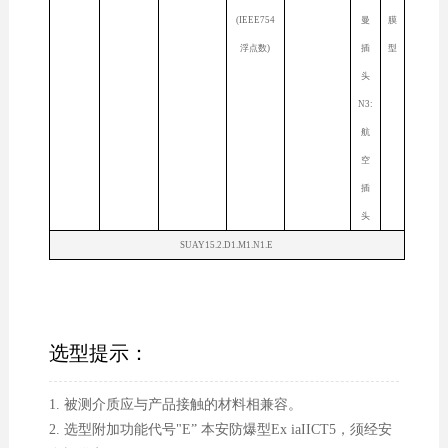
(IEEE754
曼
膜
浮点数)
插
型
头
N3:
航
空
插
头
SUAY15.2.D1.M1.N1.E
选型提示：
1. 被测介质应与产品接触的材料相兼容。
2. 选型附加功能代号"E” 本安防爆型Ex iaIICT5，须经安