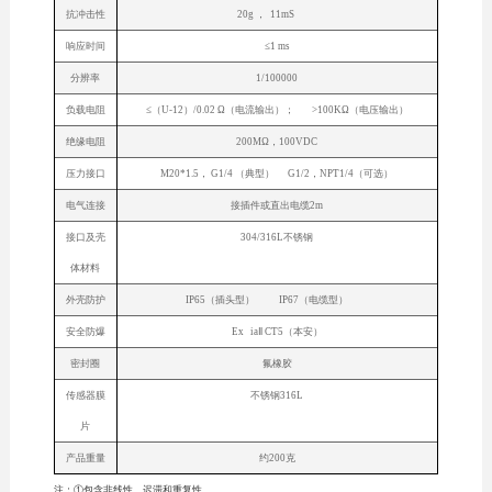
抗冲击性
20g ， 11mS
响应时间
≤1 ms
分辨率
1/100000
负载电阻
≤（U-12）/0.02 Ω（电流输出）； >100KΩ（电压输出）
绝缘电阻
200MΩ，100VDC
压力接口
M20*1.5， G1/4 （典型） G1/2，NPT1/4（可选）
电气连接
接插件或直出电缆2m
接口及壳
304/316L不锈钢
体材料
外壳防护
IP65（插头型） IP67（电缆型）
安全防爆
Ex iaⅡ CT5（本安）
密封圈
氟橡胶
传感器膜
不锈钢316L
片
产品重量
约200克
注：①包含非线性、迟滞和重复性