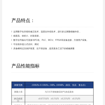
产品特点：
l 运用数字化非线性修正技术、温度自补偿技术，进行多点测量精确补偿，
l 精度高、体积小、封装坚固，
l 数字信号输出可直接与PC机、PLC、MCU、FPGA等设备连接，方便用户采集。
l 可在线非侵入式访问、调试
l 具备瞬间过压保护装置、抗干扰设备，提高复杂工况下的精确测量
产品性能指标
测量范围
-100KPa~0-10KPa...1MPa...100MPa（表压、负压、复合压）
测量介质
与316不锈钢兼容的气体或液体
静态精度
±0.075%FS ±0.1%FS ±0.25%FS ±0.5%FS
①