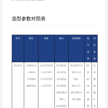
选型参数对照表
型号
量程
精度
输出
安装螺纹
电
特
气
定
连
参
接
数
SUAY15
-100KPa~0
5:±0.075%FS
D1:RS485
M1:M20*1.5
N1:
E:
...10KPa
4:±0.1%FS
(SUAY自
M2:G1/4
直
本
...100MPa
2:±0.25%FS
定义协议)
可选：
出2
案
量程可选
1:±0.5%FS
D2:RS485
M3:G1/2
米
防
(MODBUS
M4:NPT1/4
N2:
爆
RTU)
M0:定制
赫
P:
D3:RS485
斯
平