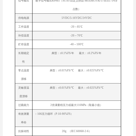
信号输出
数字信号输出RS485（SUAY自定义协议/MODBUS RTU/IEEE754浮
点数）
供电电源
5VDC/5-16VDC/24VDC
工作温度
-20～85℃
补偿温度
-20～70℃
贮存温度
-40～100℃
长期稳定
典型：±0.1%FS/年 最大：±0.2%FS/年
性
零点温度
典型：±0.01%FS/℃ 最大：±0.025%FS/℃
漂移
灵敏度温
典型：±0.01%FS/℃ 最大：±0.025%FS/℃
度漂移
过载能力
2倍满量程压力或最大110MPa（取最小值）
有效测量
﹥106压力循环（P:10-90%FS）
寿命
抗振动性
20g （IEC 60068-2-6）