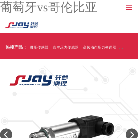
葡萄牙vs哥伦比亚
热搜产品：
微压传感器
真空压力传感器
高频动态压力变送器
温压一体