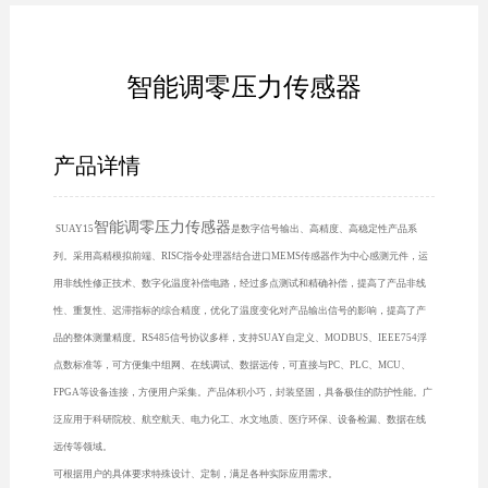
智能调零压力传感器
产品详情
智能调零压力传感器
SUAY15
是数字信号输出、高精度、高稳定性产品系
列。采用高精模拟前端、RISC指令处理器结合进口MEMS传感器作为中心感测元件，运
用非线性修正技术、数字化温度补偿电路，经过多点测试和精确补偿，提高了产品非线
性、重复性、迟滞指标的综合精度，优化了温度变化对产品输出信号的影响，提高了产
品的整体测量精度。RS485信号协议多样，支持SUAY自定义、MODBUS、IEEE754浮
点数标准等，可方便集中组网、在线调试、数据远传，可直接与PC、PLC、MCU、
FPGA等设备连接，方便用户采集。产品体积小巧，封装坚固，具备极佳的防护性能。广
泛应用于科研院校、航空航天、电力化工、水文地质、医疗环保、设备检漏、数据在线
远传等领域。
可根据用户的具体要求特殊设计、定制，满足各种实际应用需求。