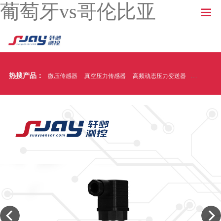
葡萄牙vs哥伦比亚
热搜产品：
微压传感器
真空压力传感器
高频动态压力变送器
温压一体