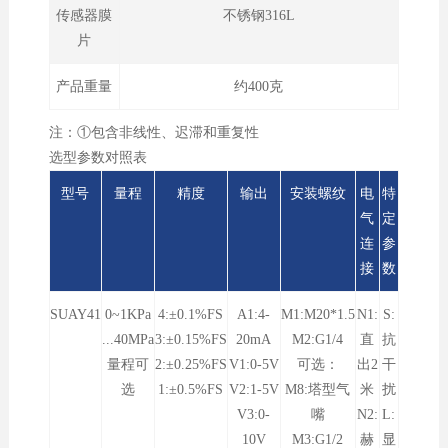
传感器膜
不锈钢316L
片
产品重量
约400克
注：①包含非线性、迟滞和重复性
选型参数对照表
型号
量程
精度
输出
安装螺纹
电
特
气
定
连
参
接
数
SUAY41
0~1KPa
4:±0.1%FS
A1:4-
M1:M20*1.5
N1:
S:
...40MPa
3:±0.15%FS
20mA
M2:G1/4
直
抗
量程可
2:±0.25%FS
V1:0-5V
可选：
出2
干
选
1:±0.5%FS
V2:1-5V
M8:塔型气
米
扰
V3:0-
嘴
N2:
L:
10V
M3:G1/2
赫
显