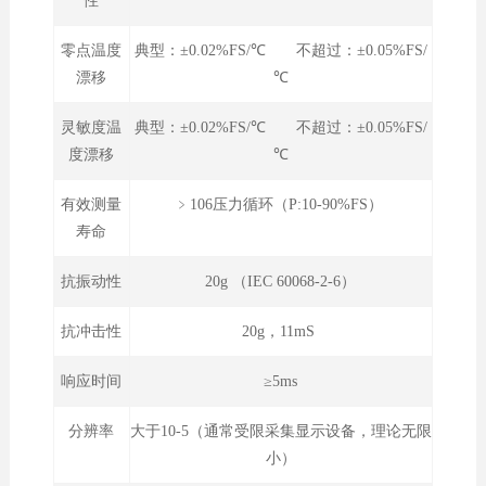
性
零点温度
典型：±0.02%FS/℃ 不超过：±0.05%FS/
漂移
℃
灵敏度温
典型：±0.02%FS/℃ 不超过：±0.05%FS/
度漂移
℃
有效测量
﹥106压力循环（P:10-90%FS）
寿命
抗振动性
20g （IEC 60068-2-6）
抗冲击性
20g，11mS
响应时间
≥5ms
分辨率
大于10-5（通常受限采集显示设备，理论无限
小）