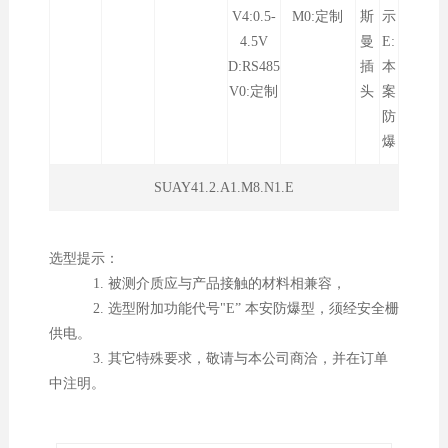
V4:0.5-
M0:定制
斯
示
4.5V
曼
E:
D:RS485
插
本
V0:定制
头
案
防
爆
SUAY41.2.A1.M8.N1.E
选型提示：
1. 被测介质应与产品接触的材料相兼容，
2. 选型附加功能代号"E” 本安防爆型，须经安全栅
供电。
3. 其它特殊要求，敬请与本公司商洽，并在订单
中注明。