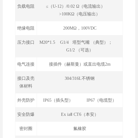
负载电阻
≤（U-12）/0.02 Ω（电流输出）
>100KΩ（电压输出）
绝缘电阻
200MΩ，100VDC
压力接口
M20*1.5 G1/4 塔型气嘴 （典型）；
G1/2 （可选）
电气连接
接插件（赫斯曼）或直出电缆2m
接口及壳
304/316L不锈钢
体材料
外壳防护
IP65（插头型） IP67（电缆型）
安全防爆
Ex iaⅡ CT6（本安）
密封圈
氟橡胶