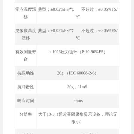
零点温度漂
典型：±0.02%FS/℃ 不超过：±0.05%FS/
移
℃
灵敏度温度
典型：±0.02%FS/℃ 不超过：±0.05%FS/
漂移
℃
有效测量寿
﹥10^6压力循环（P:10-90%FS）
命
抗振动性
20g （IEC 60068-2-6）
抗冲击性
20g，11mS
响应时间
≥5ms
分辨率
大于10-5（通常受限采集显示设备，理论无
限小）