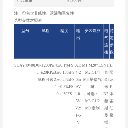
产品重量
约200克
注：①包含非线性、迟滞和重复性
选型参数对照表
型号
量程
精度
输
安装螺纹
电
特
出
气
定
连
参
接
数
SUAY40/40D
0~±200Pa
4:±0.1%FS
A1:
M1:M20*1.5
N1:
L:
...±20KPa
3:±0.15%FS
4-2
M2:G1/4
直
显
量程可选
2:±0.25%FS
0m
M8:塔型气
出2
示
1:±0.5%FS
AV
嘴
米
E:
0:±1%FS
1:0-
可选：
N2:
本
5V
M3:G1/2
赫
案
V2:
M0:定制
斯
防
1-5
曼
爆
V
插