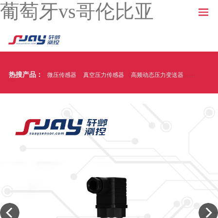
葡萄牙vs哥伦比亚
热搜产品：
微压传感器
真空压力传感器
高频动态压力变送器
温压一体