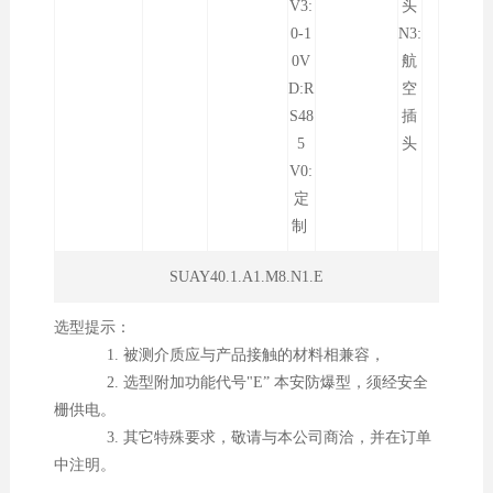
V3:
头
0-1
N3:
0V
航
D:R
空
S48
插
5
头
V0:
定
制
SUAY40.1.A1.M8.N1.E
选型提示：
1. 被测介质应与产品接触的材料相兼容，
2. 选型附加功能代号"E” 本安防爆型，须经安全
栅供电。
3. 其它特殊要求，敬请与本公司商洽，并在订单
中注明。