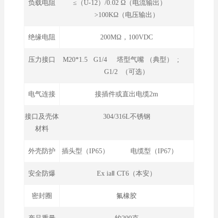
负载电阻
≤（U-12）/0.02 Ω（电流输出）
>100KΩ（电压输出）
绝缘电阻
200MΩ，100VDC
压力接口
M20*1.5 G1/4 塔型气嘴 （典型） ;
G1/2 （可选）
电气连接
接插件或直出电缆2m
接口及壳体
304/316L不锈钢
材料
外壳防护
插头型（IP65） 电缆型（IP67）
安全防爆
Ex iaⅡ CT6（本安）
密封圈
氟橡胶