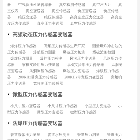
器
空气负压检测传感器
真空检测传感器
真空压力计
真
空仪表
真空变送器
真空传感器
负压变送器
负压传感
器
绝压变送器
绝压传感器
高真空度压力变送器
高真空
度压力传感器
真空压力变送器
真空压力传感器
高频动态压力传感器变送器
爆炸压力传感器
高频压力传感器生产厂家
测量爆炸冲击波的
压力传感器
爆破压力测量
爆破压力检测
爆破波形检测
爆炸压力测量
爆炸压力检测
风洞压力变送器
风洞压力传
感器
缩模实验用压力变送器
缩模实验用压力传感器
风洞测
压变送器
风洞测压传感器
爆破压力变送器
爆破压力传感
器
200KHz带宽压力传感器
200KHz带宽压力变送器
宽频响
压力变送器
宽频响压力传感器
微型压力传感器变送器
小尺寸压力变送器
小尺寸压力传感器
小型压力变送器
小
型压力传感器
微型压力变送器
微型压力传感器
防爆压力传感器变送器
管道液体压力测量
管道水压测量
管道压力测量
管道压力