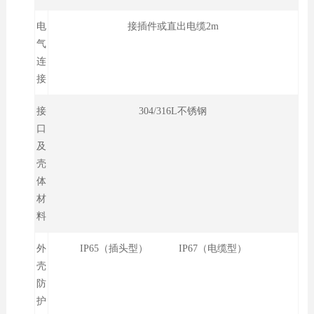
电
接插件或直出电缆2m
气
连
接
接
304/316L不锈钢
口
及
壳
体
材
料
外
IP65（插头型） IP67（电缆型）
壳
防
护