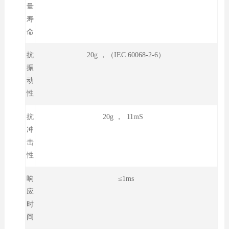
量
寿
命
抗
20g ，（IEC 60068-2-6）
振
动
性
抗
20g ， 11mS
冲
击
性
响
≤1ms
应
时
间