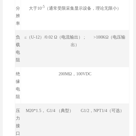
-5
大于10
（通常受限采集显示设备，理论无限小）
分
辨
率
负
≤（U-12）/0.02 Ω（电流输出） ; >100KΩ（电压输
载
出）
电
阻
绝
200MΩ，100VDC
缘
电
阻
压
M20*1.5， G1/4 （典型） G1/2，NPT1/4（可选）
力
接
口