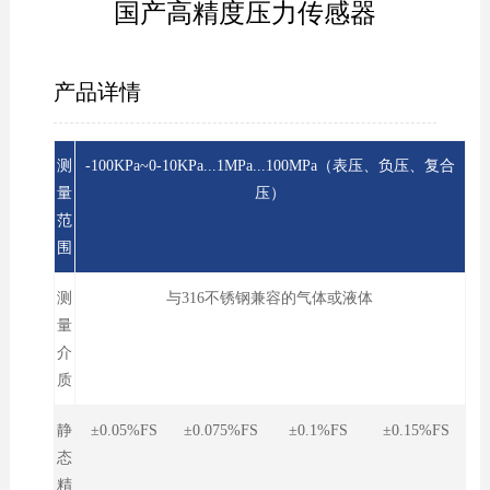
国产高精度压力传感器
产品详情
测
-100KPa~0-10KPa...1MPa...100MPa（表压、负压、复合
量
压）
范
围
测
与316不锈钢兼容的气体或液体
量
介
质
静
±0.05%FS ±0.075%FS ±0.1%FS ±0.15%FS
态
精