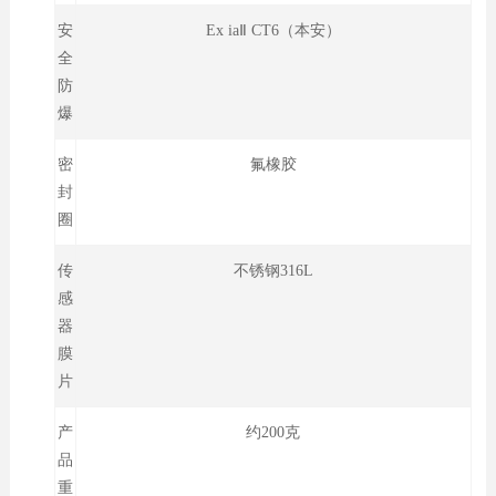
安
Ex iaⅡ CT6（本安）
全
防
爆
密
氟橡胶
封
圈
传
不锈钢316L
感
器
膜
片
产
约200克
品
重