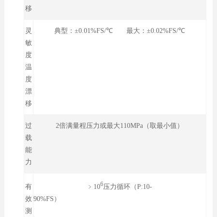
移
灵
典型：±0.01%FS/℃ 最大：±0.02%FS/℃
敏
度
温
度
漂
移
过
2倍满量程压力或最大110MPa（取最小值）
载
能
力
6
﹥10
压力循环（P:10-
有
90%FS）
效
测