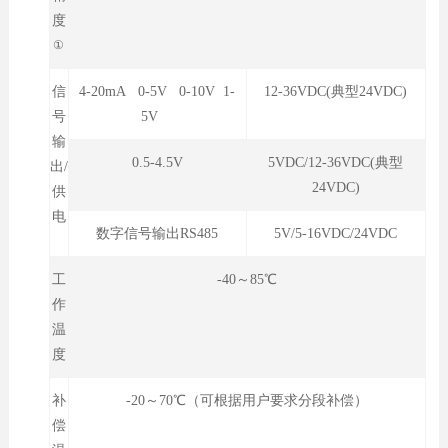
度
①
信
4-20mA 0-5V 0-10V 1-
12-36VDC(典型24VDC)
号
5V
输
0.5-4.5V
5VDC/12-36VDC(典型
出/
24VDC)
供
电
数字信号输出RS485
5V/5-16VDC/24VDC
工
-40～85℃
作
温
度
补
-20～70℃（可根据用户要求分段补偿）
偿