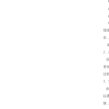
P
ρ
g
h
现
右
由
2
压
变
过
3
由
以
致