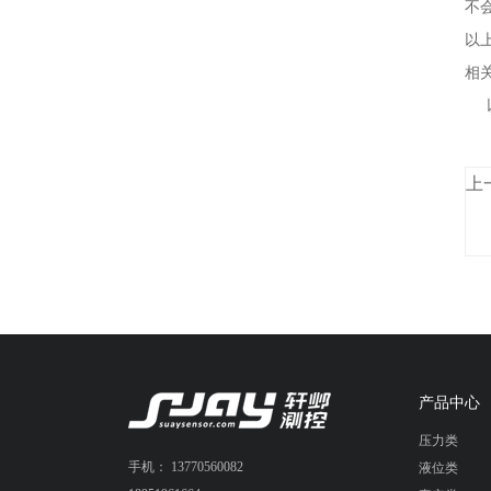
不
以
相
以
上
产品中心
压力类
手机： 13770560082
液位类